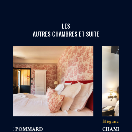
LES
AUTRES CHAMBRES ET SUITE
Élégance
É
CHAMBRE MEURSAULT
C