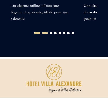
Une chambre spacieuse et élégante, avec une
Un
décoration soignée et une atmosphère apaisante, idéale
dé
pour un séjour relaxant.
po